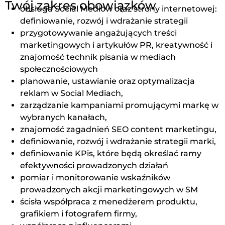
Twój zakres obowiązków
obsługa Social Mediów oraz strony internetowej:
definiowanie, rozwój i wdrażanie strategii
przygotowywanie angażujących treści
marketingowych i artykułów PR, kreatywność i
znajomość technik pisania w mediach
społecznościowych
planowanie, ustawianie oraz optymalizacja
reklam w Social Mediach,
zarządzanie kampaniami promującymi markę w
wybranych kanałach,
znajomość zagadnień SEO content marketingu,
definiowanie, rozwój i wdrażanie strategii marki,
definiowanie KPis, które będą określać ramy
efektywności prowadzonych działań
pomiar i monitorowanie wskaźników
prowadzonych akcji marketingowych w SM
ścisła współpraca z menedżerem produktu,
grafikiem i fotografem firmy,