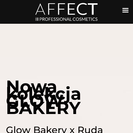
Nowa
kolekcja
GLOW
BAKERY
Glow Bakery x Ruda