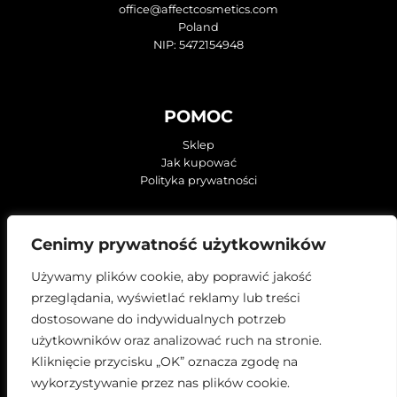
office@affectcosmetics.com
Poland
NIP: 5472154948
POMOC
Sklep
Jak kupować
Polityka prywatności
KONTAKT
Cenimy prywatność użytkowników
O firmie
Używamy plików cookie, aby poprawić jakość
ZNAJDŹ NAS NA:
przeglądania, wyświetlać reklamy lub treści
dostosowane do indywidualnych potrzeb
użytkowników oraz analizować ruch na stronie.
Kliknięcie przycisku „OK” oznacza zgodę na
wykorzystywanie przez nas plików cookie.