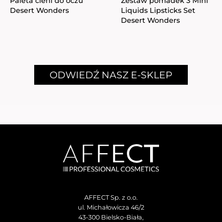
Paleta cieni do oczu
Zestaw pomadek 3 Mini
Desert Wonders
Liquids Lipsticks Set
Desert Wonders
ODWIEDŹ NASZ E-SKLEP
AFFECT Sp. z o.o.
ul. Michałowicza 46/2
43-300 Bielsko-Biała,