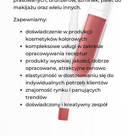
prasowanych, bronzerów, szminek, palet do
makijażu oraz wielu innych.
Zapewniamy:
doświadczenie w produkcji
kosmetyków kolorowych
kompleksowe usługi w zakresie
opracowywania receptur
produkty wysokiej jakości, dobrze
opracowane, atrakcyjne cenowo
elastyczność w dostosowaniu się do
indywidualnych potrzeb klientów
znajomość rynku i panujących
trendów
doświadczony i kreatywny zespół