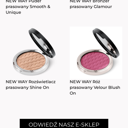
NEW WAY Puder
NEW WAY Bronzer
prasowany Smooth &
prasowany Glamour
Unique
NEW WAY Rozświetlacz
NEW WAY Róż
prasowany Shine On
prasowany Velour Blush
On
ODWIEDŹ NASZ E-SKLEP