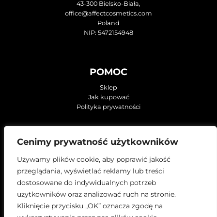
43-300 Bielsko-Biała,
office@affectcosmetics.com
Poland
NIP: 5472154948
POMOC
Sklep
Jak kupować
Polityka prywatności
KONTAKT
Cenimy prywatność użytkowników
O firmie
Używamy plików cookie, aby poprawić jakość
ZNAJDŹ NAS NA:
przeglądania, wyświetlać reklamy lub treści
dostosowane do indywidualnych potrzeb
użytkowników oraz analizować ruch na stronie.
Kliknięcie przycisku „OK” oznacza zgodę na