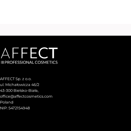
AFFECT Sp. z o.o.
ul. Michałowicza 46/2
43-300 Bielsko-Biała,
office@affectcosmetics.com
Poland
NIP: 5472154948