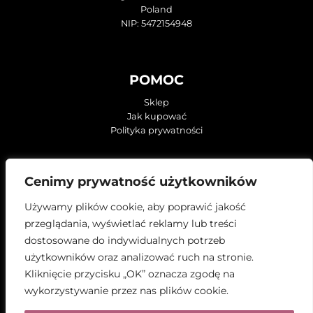
Poland
NIP: 5472154948
POMOC
Sklep
Jak kupować
Polityka prywatności
KONTAKT
Cenimy prywatność użytkowników
O firmie
Używamy plików cookie, aby poprawić jakość
ZNAJDŹ NAS NA:
przeglądania, wyświetlać reklamy lub treści
dostosowane do indywidualnych potrzeb
użytkowników oraz analizować ruch na stronie.
Kliknięcie przycisku „OK” oznacza zgodę na
wykorzystywanie przez nas plików cookie.
PROJEKT I WYKONANIE: