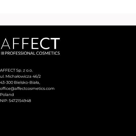
AFFECT Sp. z o.o.
ul. Michałowicza 46/2
43-300 Bielsko-Biała,
office@affectcosmetics.com
Poland
NIP: 5472154948