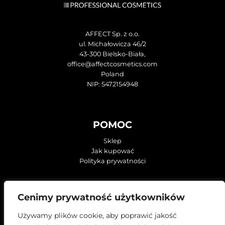
AFFECT Sp. z o.o.
ul. Michałowicza 46/2
43-300 Bielsko-Biała,
office@affectcosmetics.com
Poland
NIP: 5472154948
POMOC
Sklep
Jak kupować
Polityka prywatności
KONTAKT
Cenimy prywatność użytkowników
O firmie
Używamy plików cookie, aby poprawić jakość