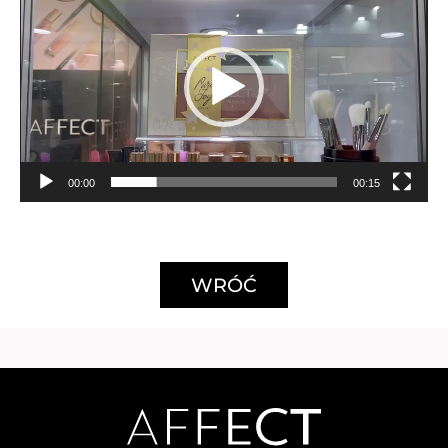
video
00:00
00:15
WRÓĆ