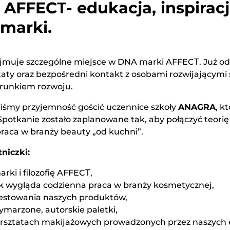
FFECТ- edukacja, inspiracj
 marki.
ajmuje szczególne miejsce w DNA marki AFFECТ. Już 
taty oraz bezpośredni kontakt z osobami rozwijającymi 
erunkiem rozwoju.
liśmy przyjemność gościć uczennice szkoły
ANAGRA
, k
potkanie zostało zaplanowane tak, aby połączyć teorię 
raca w branży beauty „od kuchni”.
niczki:
arki i filozofię AFFECТ,
jak wygląda codzienna praca w branży kosmetycznej,
testowania naszych produktów,
ymarzone, autorskie paletki,
warsztatach makijażowych prowadzonych przez naszych 