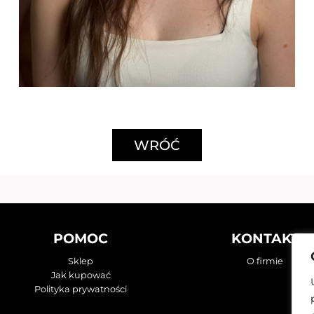
WRÓĆ
POMOC
KONTAKT
Sklep
O firmie
Jak kupować
Polityka prywatności