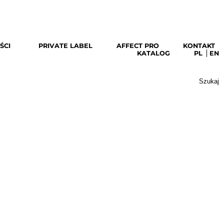
pobierz katalog
ŚCI
PRIVATE LABEL
AFFECT PRO
KONTAKT
KATALOG
PL
EN
Szukaj: